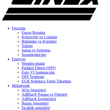
Egzozlar
Egzoz Boruları
Kelepçeler ve Contalar
Bükümler ve Körükler
Yalıtım
Isıtma ve Soğutma
Sessizleştiriciler
Emisyon
Yeniden imalat
Partikül Filtresi (DPF)
Euro VI Susturucular
DPF Yenileme
EGR Soğutucu Tamir Takımları
Mekatronik
NOx Sensörleri
AdBlue® Pompa ve Filtreleri
AdBlue® Enjektörleri
Basınç Sensörleri
Sıcaklık sensörleri