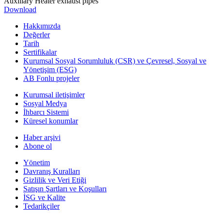
Auxiliary Heater exhaust pipes
Download
Hakkımızda
Değerler
Tarih
Sertifikalar
Kurumsal Sosyal Sorumluluk (CSR) ve Çevresel, Sosyal ve
Yönetişim (ESG)
AB Fonlu projeler
Kurumsal iletişimler
Sosyal Medya
İhbarcı Sistemi
Küresel konumlar
Haber arşivi
Abone ol
Yönetim
Davranış Kuralları
Gizlilik ve Veri Etiği
Satışın Şartları ve Koşulları
İSG ve Kalite
Tedarikçiler