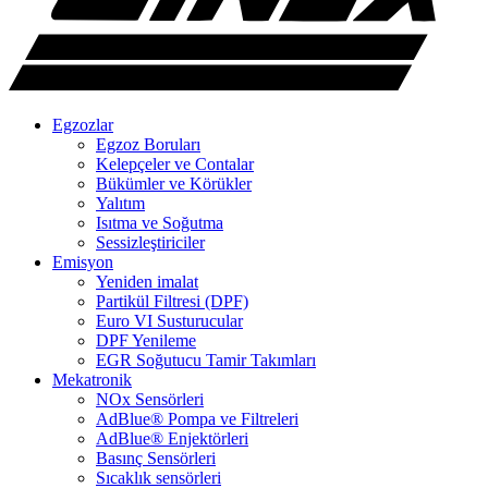
Egzozlar
Egzoz Boruları
Kelepçeler ve Contalar
Bükümler ve Körükler
Yalıtım
Isıtma ve Soğutma
Sessizleştiriciler
Emisyon
Yeniden imalat
Partikül Filtresi (DPF)
Euro VI Susturucular
DPF Yenileme
EGR Soğutucu Tamir Takımları
Mekatronik
NOx Sensörleri
AdBlue® Pompa ve Filtreleri
AdBlue® Enjektörleri
Basınç Sensörleri
Sıcaklık sensörleri