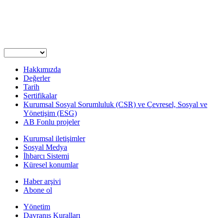
Hakkımızda
Değerler
Tarih
Sertifikalar
Kurumsal Sosyal Sorumluluk (CSR) ve Çevresel, Sosyal ve
Yönetişim (ESG)
AB Fonlu projeler
Kurumsal iletişimler
Sosyal Medya
İhbarcı Sistemi
Küresel konumlar
Haber arşivi
Abone ol
Yönetim
Davranış Kuralları