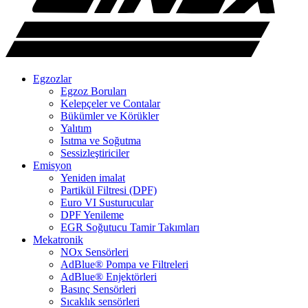
Egzozlar
Egzoz Boruları
Kelepçeler ve Contalar
Bükümler ve Körükler
Yalıtım
Isıtma ve Soğutma
Sessizleştiriciler
Emisyon
Yeniden imalat
Partikül Filtresi (DPF)
Euro VI Susturucular
DPF Yenileme
EGR Soğutucu Tamir Takımları
Mekatronik
NOx Sensörleri
AdBlue® Pompa ve Filtreleri
AdBlue® Enjektörleri
Basınç Sensörleri
Sıcaklık sensörleri