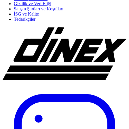
Gizlilik ve Veri Etiği
Satışın Şartları ve Koşulları
İSG ve Kalite
Tedarikçiler