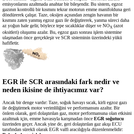
emisyonlarını azaltmada anahtar bir bileşendir. Bu sistem, egzoz
gazının kontrollü bir kısmını tekrar motorun emme manifolduna geri
döndürerek çalışır. Taze, oksijen açısından zengin havanın bir
kısmını zaten yanmış egzoz gazı ile değiştirerek, yanma süreci daha
az yoğun hale gelir, böylece tepe sıcaklıklar düşer ve NO
(azot
X
oksitleri) oluşumu azalır. Bu, egzoz gazı sonrası işlem sistemine
ulaşmadan önce gerçekleşir ve SCR sisteminin üzerindeki yükü
hafifletir.
EGR ile SCR arasındaki fark nedir ve
neden ikisine de ihtiyacımız var?
Ancak bir denge vardır: Taze, soğuk havayı sıcak, kirli egzoz gazı
ile değiştirmek motor verimliliğini ve performansını azaltır. Bir
önlem olarak, geri dolaştırılan gaz, motor performansına olan etkisini
azaltmak için, emme havasıyla karışmadan önce
EGR soğutucu
üzerinden geçer. Ancak yine de, geri dolaştırılan gaz akışı ECU
tarafından sürekli olarak EGR valfi aracılığıyla düzenlenmelidir: