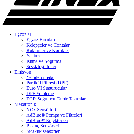
Egzozlar
Egzoz Boruları
Kelepçeler ve Contalar
Bükümler ve Körükler
Yalıtım
Isıtma ve Soğutma
Sessizleştiriciler
Emisyon
Yeniden imalat
Partikül Filtresi (DPF)
Euro VI Susturucular
DPF Yenileme
EGR Soğutucu Tamir Takımları
Mekatronik
NOx Sensörleri
AdBlue® Pompa ve Filtreleri
AdBlue® Enjektörleri
Basınç Sensörleri
Sıcaklık sensörleri