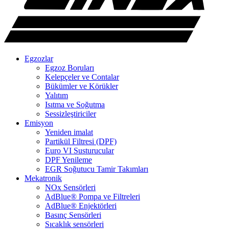
Egzozlar
Egzoz Boruları
Kelepçeler ve Contalar
Bükümler ve Körükler
Yalıtım
Isıtma ve Soğutma
Sessizleştiriciler
Emisyon
Yeniden imalat
Partikül Filtresi (DPF)
Euro VI Susturucular
DPF Yenileme
EGR Soğutucu Tamir Takımları
Mekatronik
NOx Sensörleri
AdBlue® Pompa ve Filtreleri
AdBlue® Enjektörleri
Basınç Sensörleri
Sıcaklık sensörleri