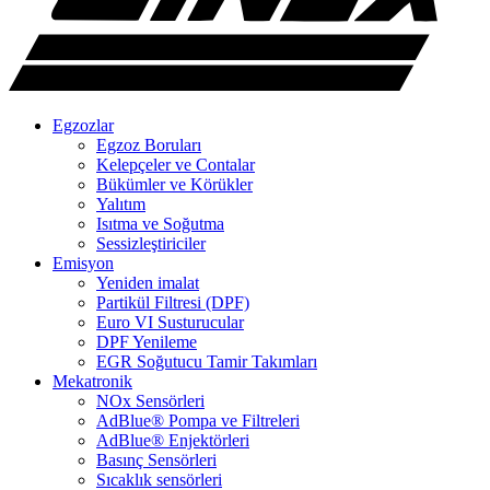
Egzozlar
Egzoz Boruları
Kelepçeler ve Contalar
Bükümler ve Körükler
Yalıtım
Isıtma ve Soğutma
Sessizleştiriciler
Emisyon
Yeniden imalat
Partikül Filtresi (DPF)
Euro VI Susturucular
DPF Yenileme
EGR Soğutucu Tamir Takımları
Mekatronik
NOx Sensörleri
AdBlue® Pompa ve Filtreleri
AdBlue® Enjektörleri
Basınç Sensörleri
Sıcaklık sensörleri