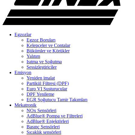
Egzozlar
Egzoz Boruları
Kelepçeler ve Contalar
Bükümler ve Körükler
Yalıtım
Isıtma ve Soğutma
Sessizleştiriciler
Emisyon
Yeniden imalat
Partikül Filtresi (DPF)
Euro VI Susturucular
DPF Yenileme
EGR Soğutucu Tamir Takımları
Mekatronik
NOx Sensörleri
AdBlue® Pompa ve Filtreleri
AdBlue® Enjektörleri
Basınç Sensörleri
Sıcaklık sensörleri