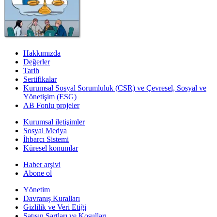
Hakkımızda
Değerler
Tarih
Sertifikalar
Kurumsal Sosyal Sorumluluk (CSR) ve Çevresel, Sosyal ve
Yönetişim (ESG)
AB Fonlu projeler
Kurumsal iletişimler
Sosyal Medya
İhbarcı Sistemi
Küresel konumlar
Haber arşivi
Abone ol
Yönetim
Davranış Kuralları
Gizlilik ve Veri Etiği
Satışın Şartları ve Koşulları