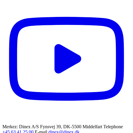
Merkez: Dinex A/S
Fynsvej 39, DK-5500 Middelfart
Telephone
+45 63 41 25 00
E-mail
dinex@dinex.dk