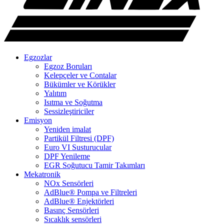
Egzozlar
Egzoz Boruları
Kelepçeler ve Contalar
Bükümler ve Körükler
Yalıtım
Isıtma ve Soğutma
Sessizleştiriciler
Emisyon
Yeniden imalat
Partikül Filtresi (DPF)
Euro VI Susturucular
DPF Yenileme
EGR Soğutucu Tamir Takımları
Mekatronik
NOx Sensörleri
AdBlue® Pompa ve Filtreleri
AdBlue® Enjektörleri
Basınç Sensörleri
Sıcaklık sensörleri